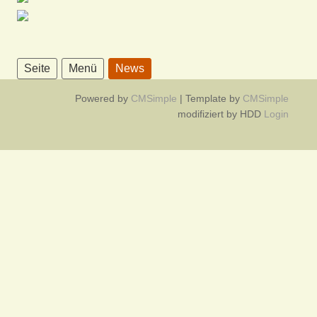
Seite
Menü
News
Powered by
CMSimple
| Template by
CMSimple
modifiziert by HDD
Login