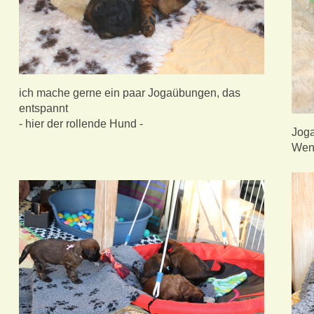
ich mache gerne ein paar Jogaübungen, das
entspannt
- hier der rollende Hund -
Joga
Wenn