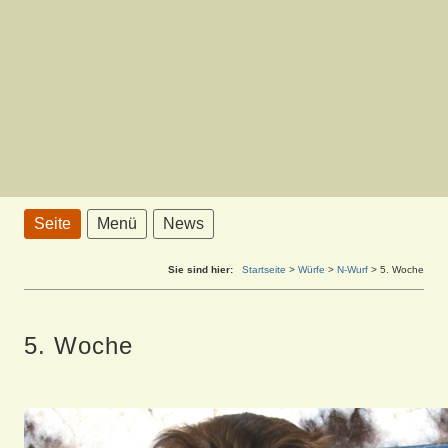
Seite
Menü
News
Sie sind hier:
Startseite
>
Würfe
>
N-Wurf
>
5. Woche
5. Woche