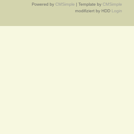
Powered by
CMSimple
| Template by
CMSimple
modifiziert by HDD
Login