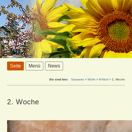
Seite
Menü
News
Sie sind hier:
Startseite
>
Würfe
>
M-Wurf
>
2. Woche
2. Woche